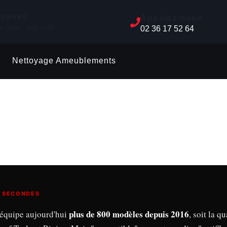
raires
Appelez-nous
n–Sam : 10h–19h
02 36 17 52 64
Nettoyage Ameublements
0 SECONDES
plus de 800 modèles depuis 2016
équipe aujourd'hui
, soit la q