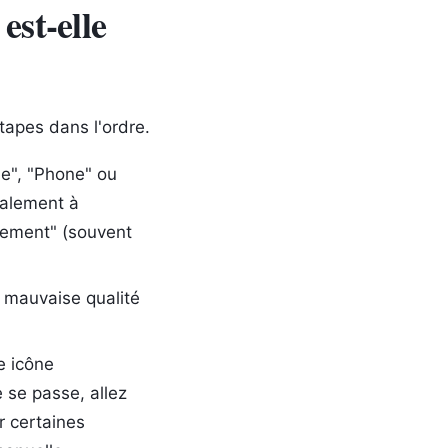
est-elle
tapes dans l'ordre.
e", "Phone" ou
ralement à
quement" (souvent
e mauvaise qualité
e icône
e se passe, allez
r certaines