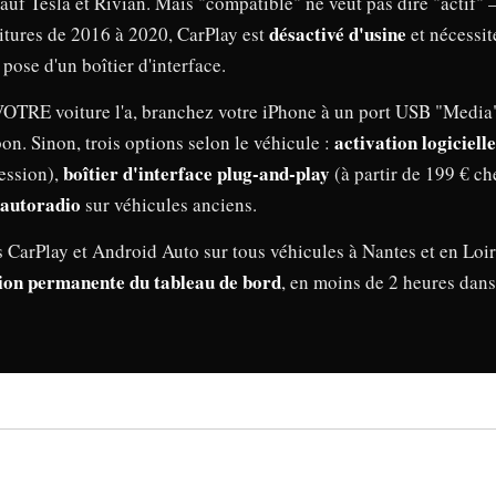
auf Tesla et Rivian. Mais "compatible" ne veut pas dire "actif"
désactivé d'usine
tures de 2016 à 2020, CarPlay est
et nécessit
 pose d'un boîtier d'interface.
 VOTRE voiture l'a, branchez votre iPhone à un port USB "Media"
activation logicielle
 bon. Sinon, trois options selon le véhicule :
boîtier d'interface plug-and-play
ession),
(à partir de 199 € c
autoradio
sur véhicules anciens.
 CarPlay et Android Auto sur tous véhicules à Nantes et en Loi
tion permanente du tableau de bord
, en moins de 2 heures dans