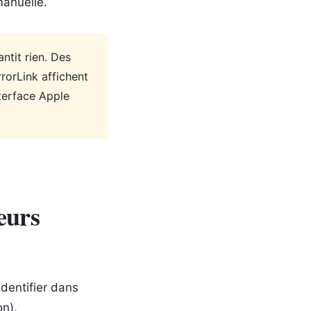
manuelle.
ntit rien. Des
rorLink affichent
nterface Apple
eurs
Identifier dans
on).