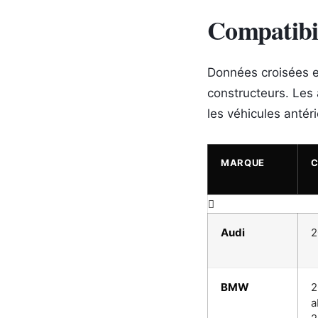
Compatibil
Données croisées ent
constructeurs. Les
les véhicules antéri
MARQUE
C
Audi
2
BMW
2
a