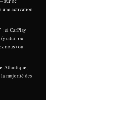
 — sur de
e une activation
 : si CarPlay
(gratuit ou
hez nous) ou
re-Atlantique,
 la majorité des