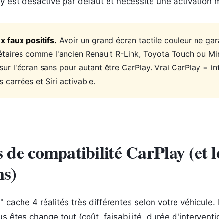
 est désactivé par défaut et nécessite une activation 
x faux positifs.
Avoir un grand écran tactile couleur ne gara
taires comme l'ancien Renault R-Link, Toyota Touch ou Mir
sur l'écran sans pour autant être CarPlay. Vrai CarPlay = i
 carrées et Siri activable.
s de compatibilité CarPlay (et l
ns)
 cache 4 réalités très différentes selon votre véhicule. 
s êtes change tout (coût, faisabilité, durée d'interventi