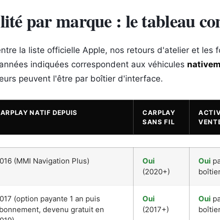
ité par marque : le tableau co
re la liste officielle Apple, nos retours d'atelier et les
 années indiquées correspondent aux véhicules
nativem
eurs peuvent l'être par boîtier d'interface.
ARPLAY NATIF DEPUIS
CARPLAY
ACTIV
SANS FIL
VENTE
016 (MMI Navigation Plus)
Oui
Oui
pa
(2020+)
boîtie
017 (option payante 1 an puis
Oui
Oui
pa
bonnement, devenu gratuit en
(2017+)
boîtie