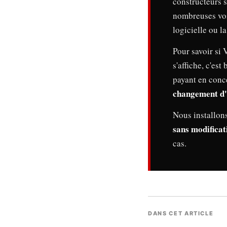
constructeurs s
nombreuses voi
logicielle ou la
Pour savoir si
s'affiche, c'est
payant en conc
changement d'
Nous installons
sans modifica
cas.
DANS CET ARTICLE