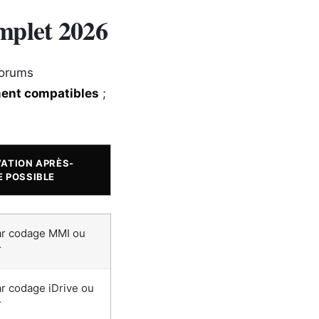
mplet 2026
 forums
ent compatibles
;
ATION APRÈS-
 POSSIBLE
r codage MMI ou
r
r codage iDrive ou
r