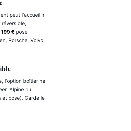
e
nt peut l'accueillir
 réversible,
e 199 €
pose
en, Porsche, Volvo
ible
, l'option boîtier ne
eer, Alpine ou
 et pose). Garde le