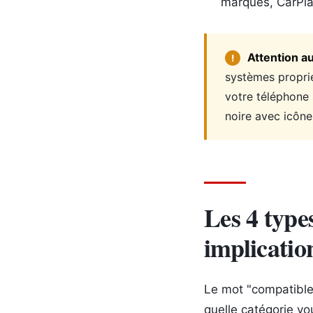
marques, CarPlay
Attention au
!
systèmes proprié
votre téléphone 
noire avec icônes
Les 4 type
implicatio
Le mot "compatible"
quelle catégorie vou