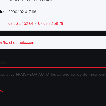
ire
FR90 102 417 961
·
02 36 17 52 64
07 69 92 58 78
t@fraicheurauto.com
ées
isés avec FRAICHEUR AUTO, les catégories de données suiv
ON