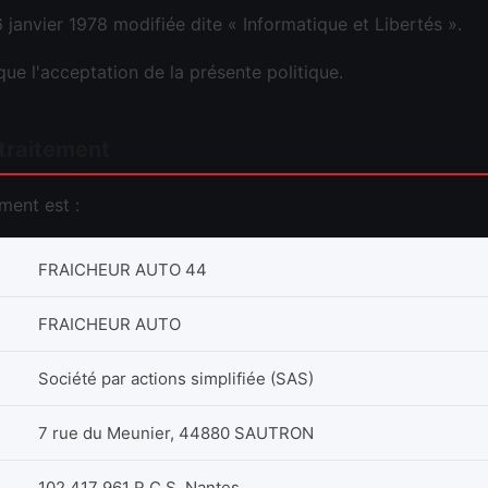
6 janvier 1978 modifiée dite « Informatique et Libertés ».
lique l'acceptation de la présente politique.
traitement
ment est :
FRAICHEUR AUTO 44
FRAICHEUR AUTO
Société par actions simplifiée (SAS)
7 rue du Meunier, 44880 SAUTRON
102 417 961 R.C.S. Nantes