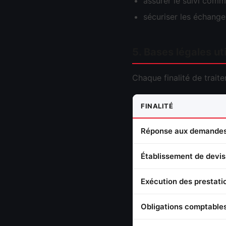
assurer le suivi comme
sécuriser les échang
5. Bases légales ut
Chaque finalité de trai
FINALITÉ
Réponse aux demande
Établissement de devis
Exécution des prestati
Obligations comptables