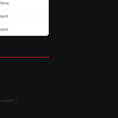
gitime
ment
ment
rosoft) ;