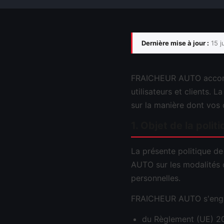
Dernière mise à jour :
15 j
FRAICHEUR AUTO accorde
utilisateurs et clients. 
sur la manière dont vos 
1. Objet de la polit
La présente politique de
AUTO sur les modalités d
personnelles.
FRAICHEUR AUTO s'engage
du Règlement (UE) 20