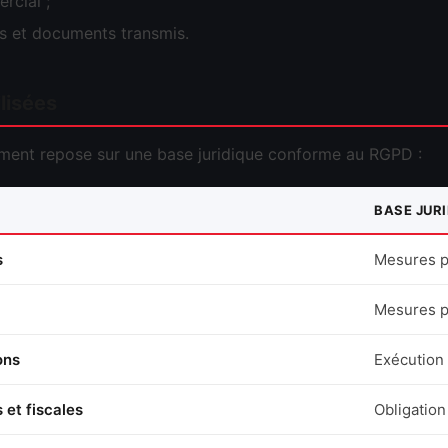
rcial ;
es et documents transmis.
ilisées
tement repose sur une base juridique conforme au RGPD :
BASE JUR
s
Mesures p
Mesures p
ons
Exécution 
 et fiscales
Obligation