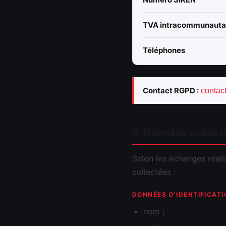
TVA intracommunauta
Téléphones
Contact RGPD :
contac
3. Données collect
Selon les échanges réal
collectées :
DONNÉES D'IDENTIFICATI
nom ;