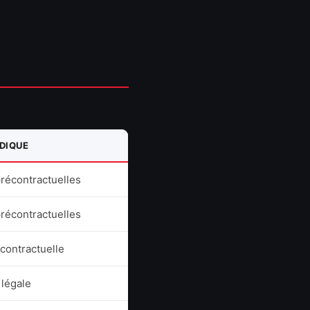
IDIQUE
récontractuelles
récontractuelles
contractuelle
 légale