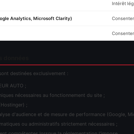
Intérêt lé
gle Analytics, Microsoft Clarity)
Consente
Consente
es données
sont destinées exclusivement :
HEUR AUTO ;
niques nécessaires au fonctionnement du site ;
(Hostinger) ;
alyse d'audience et de mesure de performance (Google, Mic
rmatiques ou administratifs strictement nécessaires ;
ent compétentes lorsque la réglementation l'impose.