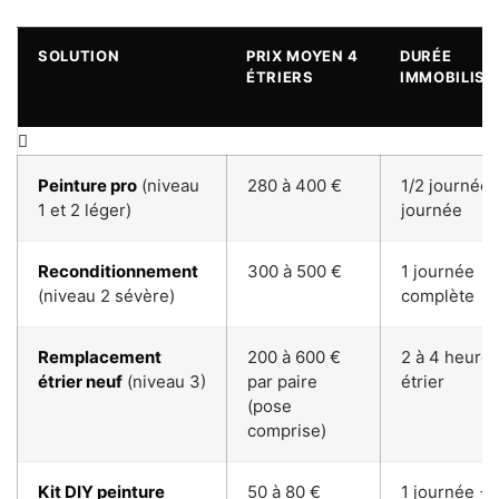
SOLUTION
PRIX MOYEN 4
DURÉE
ÉTRIERS
IMMOBILISA
Peinture pro
(niveau
280 à 400 €
1/2 journée 
1 et 2 léger)
journée
Reconditionnement
300 à 500 €
1 journée
(niveau 2 sévère)
complète
Remplacement
200 à 600 €
2 à 4 heures
étrier neuf
(niveau 3)
par paire
étrier
(pose
comprise)
Kit DIY peinture
50 à 80 €
1 journée + 