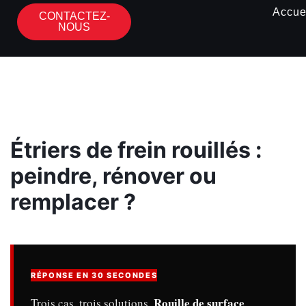
Accue
CONTACTEZ-
NOUS
Étriers de frein rouillés :
peindre, rénover ou
remplacer ?
RÉPONSE EN 30 SECONDES
Rouille de surface
Trois cas, trois solutions.