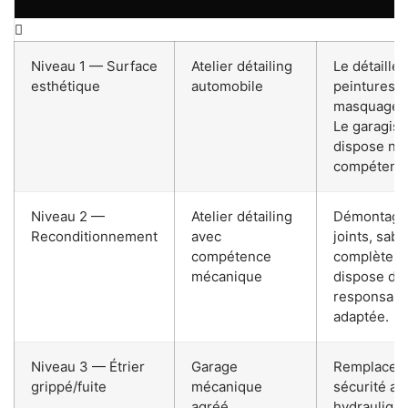
Niveau 1 — Surface
Atelier détailing
Le détailleu
esthétique
automobile
peintures h
masquage pr
Le garagis
dispose ni 
compétence
Niveau 2 —
Atelier détailing
Démontage l
Reconditionnement
avec
joints, sab
compétence
complète. Vé
mécanique
dispose de 
responsabili
adaptée.
Niveau 3 — Étrier
Garage
Remplaceme
grippé/fuite
mécanique
sécurité av
agréé
hydraulique