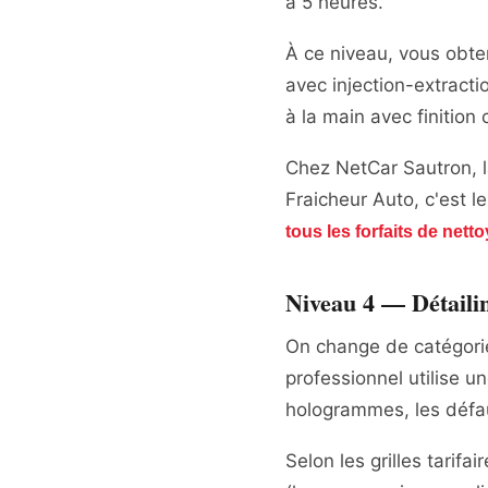
à 5 heures.
À ce niveau, vous obtene
avec injection-extracti
à la main avec finition
Chez NetCar Sautron, l
Fraicheur Auto, c'est le
tous les forfaits de net
Niveau 4 — Détailin
On change de catégorie.
professionnel utilise u
hologrammes, les défaut
Selon les grilles tarifa