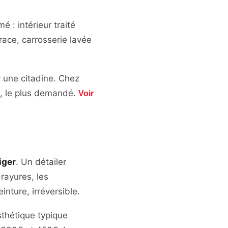
é : intérieur traité
race, carrosserie lavée
 une citadine. Chez
, le plus demandé.
Voir
iger
. Un détailer
-rayures, les
nture, irréversible.
Esthétique typique