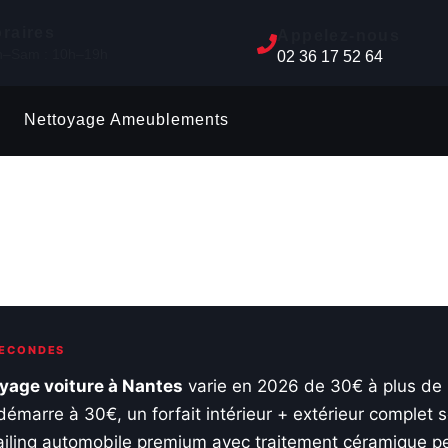
raires
Appelez-nous
n–Sam : 10h–19h
02 36 17 52 64
Nettoyage Ameublements
SECONDES
oyage voiture à Nantes
varie en 2026 de 30€ à plus de
démarre à 30€, un forfait intérieur + extérieur complet 
ailing automobile premium avec traitement céramique pe