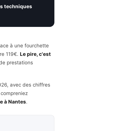
les techniques
face à une fourchette
ure 119€.
Le pire, c'est
de prestations
26, avec des chiffres
us compreniez
re à Nantes
.