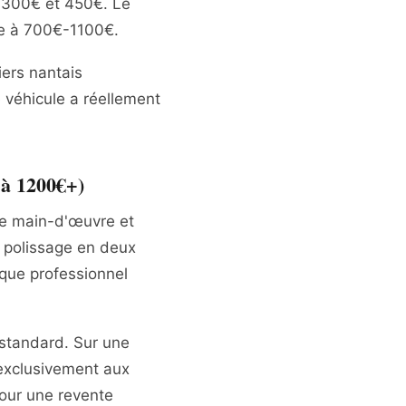
e 300€ et 450€. Le
te à 700€-1100€.
iers nantais
 véhicule a réellement
 à 1200€+)
de main-d'œuvre et
 polissage en deux
ique professionnel
 standard. Sur une
exclusivement aux
pour une revente