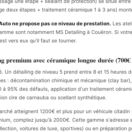
ssage une étape + sealant de protection) se situe entr
ge deux étapes + traitement céramique 1 à 3 ans) mon
 Auto ne propose pas ce niveau de prestation.
Les atel
gamme sont notamment MS Detailing à Couëron. Si votre
st vers eux qu'il faut se tourner.
ng premium avec céramique longue durée (700€
é. Un détailing de niveau 5 prend entre 8 et 15 heures 
es : décontamination chimique et mécanique (clay bar),
0 à 95% des défauts, application d'un traitement céram
ition cire de carnauba ou scellant synthétique.
arché atteignent 1200€ et plus pour un véhicule citadin
mium, comptez jusqu'à 2000€. Cette gamme s'adresse 
llection, voitures de luxe, sportives) ou en préparation 