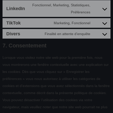
Fonctionnel, Marketing, Statistiques,
LinkedIn
Préférences
TikTok
Marketing, Fonctionnel
Divers
Finalité en attente d’enquête
7. Consentement
Lorsque vous visitez notre site web pour la première fois, nous
vous montrerons une fenêtre contextuelle avec une explication sur
les cookies. Dès que vous cliquez sur « Enregistrer les
préférences » vous nous autorisez à utiliser les catégories de
cookies et d’extensions que vous avez sélectionnés dans la fenêtre
contextuelle, comme décrit dans la présente politique de cookies.
Vous pouvez désactiver l’utilisation des cookies via votre
navigateur, mais veuillez noter que notre site web pourrait ne plus