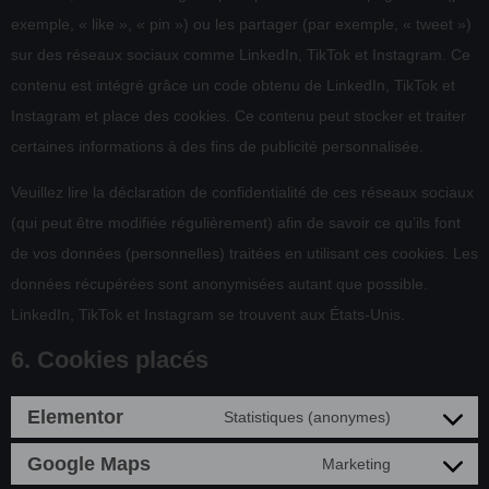
exemple, « like », « pin ») ou les partager (par exemple, « tweet »)
sur des réseaux sociaux comme LinkedIn, TikTok et Instagram. Ce
contenu est intégré grâce un code obtenu de LinkedIn, TikTok et
Instagram et place des cookies. Ce contenu peut stocker et traiter
certaines informations à des fins de publicité personnalisée.
Veuillez lire la déclaration de confidentialité de ces réseaux sociaux
(qui peut être modifiée régulièrement) afin de savoir ce qu’ils font
de vos données (personnelles) traitées en utilisant ces cookies. Les
données récupérées sont anonymisées autant que possible.
LinkedIn, TikTok et Instagram se trouvent aux États-Unis.
6. Cookies placés
Elementor
Statistiques (anonymes)
Google Maps
Marketing