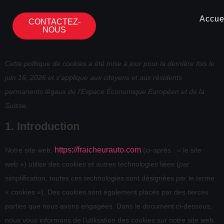
Accue
CONTACTEZ-
NOUS
Cette politique de cookies a été mise à jour pour la dernière fois le
juin 16, 2026 et s’applique aux citoyens et aux résidents
permanents légaux de l’Espace Économique Européen et de la
Suisse.
1. Introduction
https://fraicheurauto.com
Notre site web,
(ci-après : « le site
web ») utilise des cookies et autres technologies liées (par
simplification, toutes ces technologies sont désignées par le terme
« cookies »). Des cookies sont également placés par des tierces
parties que nous avons engagées. Dans le document ci-dessous,
nous vous informons de l’utilisation des cookies sur notre site web.